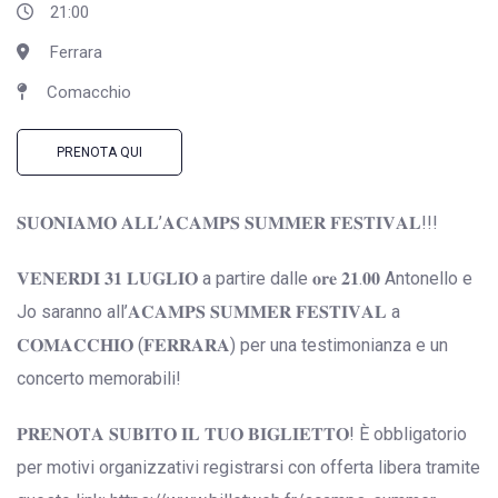
21:00
Ferrara
Comacchio
PRENOTA QUI
𝐒𝐔𝐎𝐍𝐈𝐀𝐌𝐎 𝐀𝐋𝐋’𝐀𝐂𝐀𝐌𝐏𝐒 𝐒𝐔𝐌𝐌𝐄𝐑 𝐅𝐄𝐒𝐓𝐈𝐕𝐀𝐋!!!
𝐕𝐄𝐍𝐄𝐑𝐃𝐈̀ 𝟑𝟏 𝐋𝐔𝐆𝐋𝐈𝐎 a partire dalle 𝐨𝐫𝐞 𝟐𝟏.𝟎𝟎 Antonello e
Jo saranno all’𝐀𝐂𝐀𝐌𝐏𝐒 𝐒𝐔𝐌𝐌𝐄𝐑 𝐅𝐄𝐒𝐓𝐈𝐕𝐀𝐋 a
𝐂𝐎𝐌𝐀𝐂𝐂𝐇𝐈𝐎 (𝐅𝐄𝐑𝐑𝐀𝐑𝐀) per una testimonianza e un
concerto memorabili!
𝐏𝐑𝐄𝐍𝐎𝐓𝐀 𝐒𝐔𝐁𝐈𝐓𝐎 𝐈𝐋 𝐓𝐔𝐎 𝐁𝐈𝐆𝐋𝐈𝐄𝐓𝐓𝐎! È obbligatorio
per motivi organizzativi registrarsi con offerta libera tramite