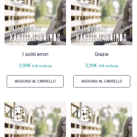
recente
I soliti errori
Grazie
3,99
€
3,99
€
IVA inclusa
IVA inclusa
AGGIUNGI AL CARRELLO
AGGIUNGI AL CARRELLO