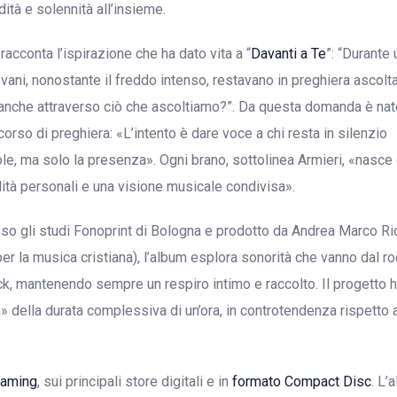
ità e solennità all’insieme.
racconta l’ispirazione che ha dato vita a “
Davanti a Te
”: “Durante 
iovani, nonostante il freddo intenso, restavano in preghiera ascol
re anche attraverso ciò che ascoltiamo?”. Da questa domanda è nat
rso di preghiera: «L’intento è dare voce a chi resta in silenzio
ole, ma solo la presenza». Ogni brano, sottolinea Armieri, «nasce 
lità personali e una visione musicale condivisa».
sso gli studi Fonoprint di Bologna e prodotto da Andrea Marco Ri
 per la musica cristiana), l’album esplora sonorità che vanno dal ro
k, mantenendo sempre un respiro intimo e raccolto. Il progetto 
 della durata complessiva di un’ora, in controtendenza rispetto 
reaming
, sui principali store digitali e in
formato Compact Disc
. L’