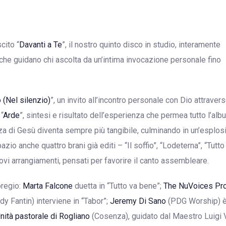
cito “
Davanti a Te
”, il nostro quinto disco in studio, interamente
e che guidano chi ascolta da un’intima invocazione personale fino
 (Nel silenzio)
”, un invito all’incontro personale con Dio attravers
“
Arde
”, sintesi e risultato dell’esperienza che permea tutto l’alb
za di Gesù diventa sempre più tangibile, culminando in un’esplos
azio anche quattro brani già editi – “Il soffio”, “Lodeterna”, “Tutto
vi arrangiamenti, pensati per favorire il canto assembleare.
pregio:
Marta Falcone
duetta in “Tutto va bene”;
The NuVoices Pro
y Fantin) interviene in “Tabor”;
Jeremy Di Sano
(PDG Worship) è
Unità pastorale di Rogliano
(Cosenza), guidato dal Maestro Luigi 