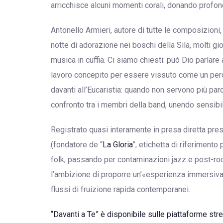
arricchisce alcuni momenti corali, donando profond
Antonello Armieri, autore di tutte le composizioni, 
notte di adorazione nei boschi della Sila, molti g
musica in cuffia. Ci siamo chiesti: può Dio parla
lavoro concepito per essere vissuto come un perco
davanti all’Eucaristia: quando non servono più par
confronto tra i membri della band, unendo sensibi
Registrato quasi interamente in presa diretta pre
(fondatore de “
La Gloria
”, etichetta di riferimento
folk, passando per contaminazioni jazz e post-roc
l’ambizione di proporre un’«esperienza immersiva»
flussi di fruizione rapida contemporanei.
“Davanti a Te” è disponibile sulle piattaforme st