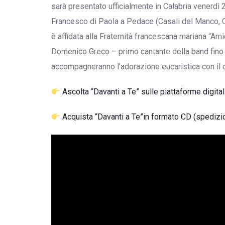
sarà presentato ufficialmente in Calabria venerdì
Francesco di Paola a Pedace (Casali del Manco, Co
è affidata alla Fraternità francescana mariana “Am
Domenico Greco – primo cantante della band fino a
accompagneranno l’adorazione eucaristica con il c
Ascolta “Davanti a Te” sulle piattaforme digital
Acquista “Davanti a Te”in formato CD (spedizio